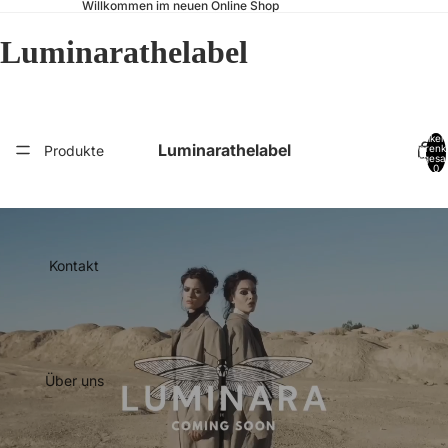
Willkommen im neuen Online Shop
Luminarathelabel
Artikel
Luminarathelabel
Produkte
Warenk
insgesa
0
Kontakt
Über uns