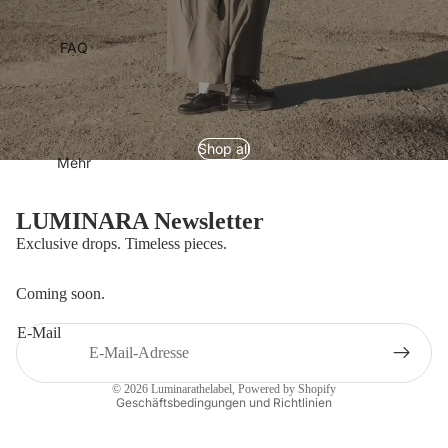
FAQ
Shop all
Mehr
LUMINARA Newsletter
Datenschutzerklärung
Exclusive drops. Timeless pieces.
Widerrufsrecht
AGB
Coming soon.
Impressum
E-Mail
Versand
Kontaktinformationen
© 2026
Luminarathelabel
, Powered by Shopify
Geschäftsbedingungen und Richtlinien